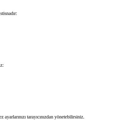
stisnadır:
z:
z ayarlarınızı tarayıcınızdan yönetebilirsiniz.