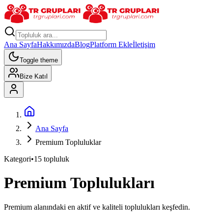
Ana Sayfa
Hakkımızda
Blog
Platform Ekle
İletişim
Toggle theme
Bize Katıl
Ana Sayfa
Premium Topluluklar
Kategori
•
15
topluluk
Premium
Toplulukları
Premium alanındaki en aktif ve kaliteli toplulukları keşfedin.