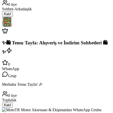
0
üye
Sohbet-Arkadaşlık
Katıl
✨🛍️ Temu Tayfa: Alışveriş ve İndirim Sohbetleri 🛍️
✨
0
WhatsApp
Grup
Merhaba Temu Tayfa! 🎉
0
üye
Topluluk
Katıl