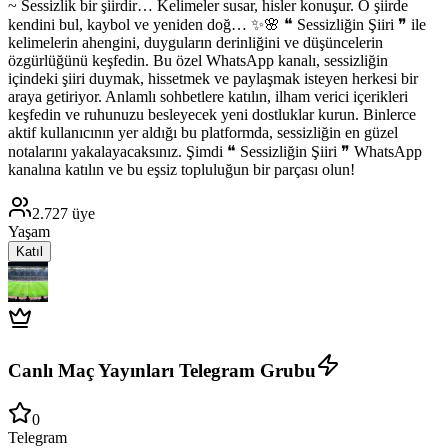
~ Sessizlik bir şiirdir… Kelimeler susar, hisler konuşur. O şiirde
kendini bul, kaybol ve yeniden doğ… ✨️🌸 ❝ Sessizliğin Şiiri ❞ ile
kelimelerin ahengini, duyguların derinliğini ve düşüncelerin
özgürlüğünü keşfedin. Bu özel WhatsApp kanalı, sessizliğin
içindeki şiiri duymak, hissetmek ve paylaşmak isteyen herkesi bir
araya getiriyor. Anlamlı sohbetlere katılın, ilham verici içerikleri
keşfedin ve ruhunuzu besleyecek yeni dostluklar kurun. Binlerce
aktif kullanıcının yer aldığı bu platformda, sessizliğin en güzel
notalarını yakalayacaksınız. Şimdi ❝ Sessizliğin Şiiri ❞ WhatsApp
kanalına katılın ve bu eşsiz topluluğun bir parçası olun!
2.727
üye
Yaşam
Katıl
Canlı Maç Yayınları Telegram Grubu
0
Telegram