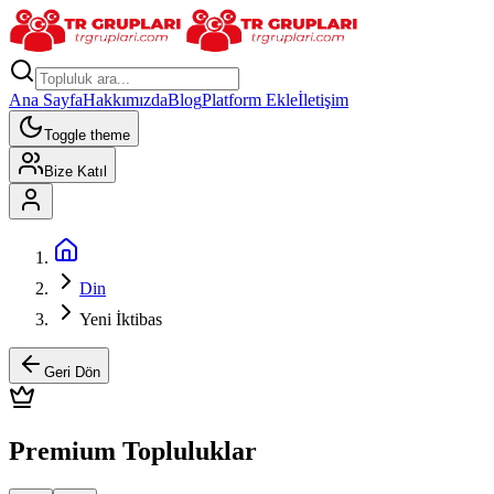
Ana Sayfa
Hakkımızda
Blog
Platform Ekle
İletişim
Toggle theme
Bize Katıl
Din
Yeni İktibas
Geri Dön
Premium Topluluklar