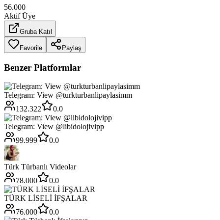
56.000
Aktif Üye
Gruba Katıl
Favorile
Paylaş
Benzer Platformlar
Telegram: View @turkturbanlipaylasimm
132.322
0.0
Telegram: View @libidolojivipp
99.999
0.0
Türk Türbanlı Videolar
78.000
0.0
TÜRK LİSELİ İFŞALAR
76.000
0.0