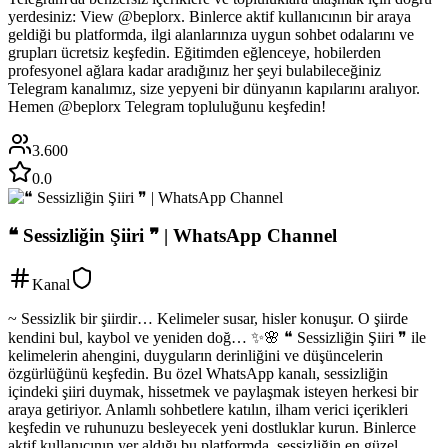
yerdesiniz: View @beplorx. Binlerce aktif kullanıcının bir araya
geldiği bu platformda, ilgi alanlarınıza uygun sohbet odalarını ve
grupları ücretsiz keşfedin. Eğitimden eğlenceye, hobilerden
profesyonel ağlara kadar aradığınız her şeyi bulabileceğiniz
Telegram kanalımız, size yepyeni bir dünyanın kapılarını aralıyor.
Hemen @beplorx Telegram topluluğunu keşfedin!
3.600
0.0
❝ Sessizliğin Şiiri ❞ | WhatsApp Channel
Kanal
~ Sessizlik bir şiirdir… Kelimeler susar, hisler konuşur. O şiirde
kendini bul, kaybol ve yeniden doğ… ✨️🌸 ❝ Sessizliğin Şiiri ❞ ile
kelimelerin ahengini, duyguların derinliğini ve düşüncelerin
özgürlüğünü keşfedin. Bu özel WhatsApp kanalı, sessizliğin
içindeki şiiri duymak, hissetmek ve paylaşmak isteyen herkesi bir
araya getiriyor. Anlamlı sohbetlere katılın, ilham verici içerikleri
keşfedin ve ruhunuzu besleyecek yeni dostluklar kurun. Binlerce
aktif kullanıcının yer aldığı bu platformda, sessizliğin en güzel