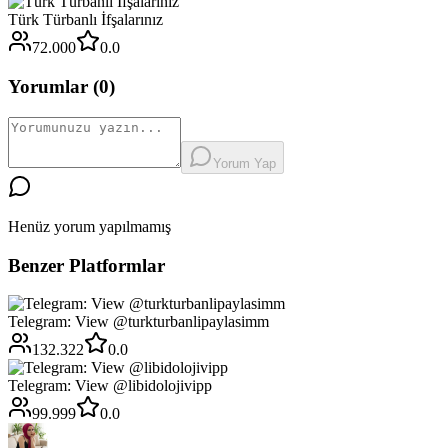
Türk Türbanlı İfşalarınız
72.000
0.0
Yorumlar (
0
)
Yorum Yap
Henüz yorum yapılmamış
Benzer Platformlar
Telegram: View @turkturbanlipaylasimm
132.322
0.0
Telegram: View @libidolojivipp
99.999
0.0