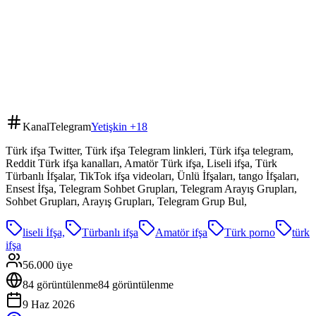
Kanal
Telegram
Yetişkin +18
Türk ifşa Twitter, Türk ifşa Telegram linkleri, Türk ifşa telegram,
Reddit Türk ifşa kanalları, Amatör Türk ifşa, Liseli ifşa, Türk
Türbanlı İfşalar, TikTok ifşa videoları, Ünlü İfşaları, tango İfşaları,
Ensest İfşa, Telegram Sohbet Grupları, Telegram Arayış Grupları,
Sohbet Grupları, Arayış Grupları, Telegram Grup Bul,
liseli İfşa,
Türbanlı ifşa
Amatör ifşa
Türk porno
türk
ifşa
56.000
üye
84
görüntülenme
84
görüntülenme
9 Haz 2026