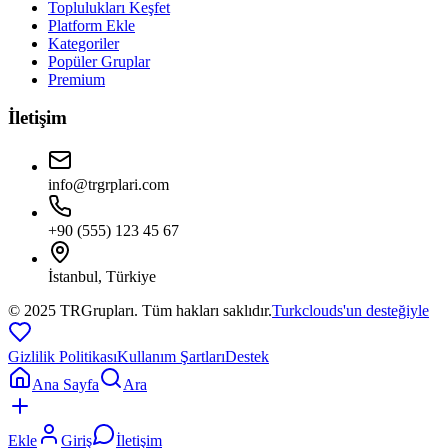
Toplulukları Keşfet
Platform Ekle
Kategoriler
Popüler Gruplar
Premium
İletişim
info@trgrplari.com
+90 (555) 123 45 67
İstanbul, Türkiye
© 2025 TRGrupları. Tüm hakları saklıdır.
Turkclouds'un desteğiyle
Gizlilik Politikası
Kullanım Şartları
Destek
Ana Sayfa
Ara
Ekle
Giriş
İletişim