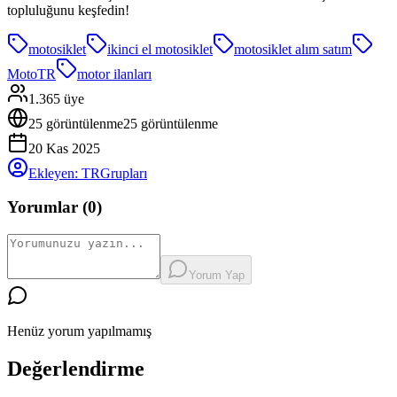
topluluğunu keşfedin!
motosiklet
ikinci el motosiklet
motosiklet alım satım
MotoTR
motor ilanları
1.365
üye
25
görüntülenme
25
görüntülenme
20 Kas 2025
Ekleyen:
TRGrupları
Yorumlar (
0
)
Yorum Yap
Henüz yorum yapılmamış
Değerlendirme