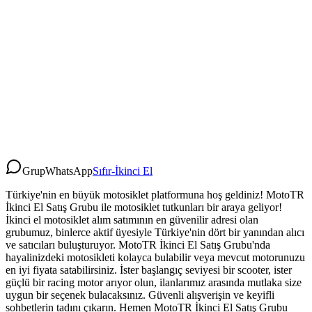
Grup
WhatsApp
Sıfır-İkinci El
Türkiye'nin en büyük motosiklet platformuna hoş geldiniz! MotoTR
İkinci El Satış Grubu ile motosiklet tutkunları bir araya geliyor!
İkinci el motosiklet alım satımının en güvenilir adresi olan
grubumuz, binlerce aktif üyesiyle Türkiye'nin dört bir yanından alıcı
ve satıcıları buluşturuyor. MotoTR İkinci El Satış Grubu'nda
hayalinizdeki motosikleti kolayca bulabilir veya mevcut motorunuzu
en iyi fiyata satabilirsiniz. İster başlangıç seviyesi bir scooter, ister
güçlü bir racing motor arıyor olun, ilanlarımız arasında mutlaka size
uygun bir seçenek bulacaksınız. Güvenli alışverişin ve keyifli
sohbetlerin tadını çıkarın. Hemen MotoTR İkinci El Satış Grubu