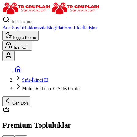
Ana Sayfa
Hakkımızda
Blog
Platform Ekle
İletişim
Toggle theme
Bize Katıl
Sıfır-İkinci El
MotoTR İkinci El Satış Grubu
Geri Dön
Premium Topluluklar