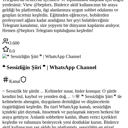
yerdesiniz: View @beplorx. Binlerce aktif kullanıcının bir araya
geldiği bu platformda, ilgi alanlarınıza uygun sohbet odalarını ve
grupları ücretsiz keşfedin. Eğitimden eğlenceye, hobilerden
profesyonel ağlara kadar aradığınız her şeyi bulabileceğiniz
Telegram kanalımız, size yepyeni bir dünyanın kapılarını aralıyor.
Hemen @beplorx Telegram topluluğunu keşfedin!
3.600
0.0
❝ Sessizliğin Şiiri ❞ | WhatsApp Channel
Kanal
~ Sessizlik bir şiirdir… Kelimeler susar, hisler konuşur. O şiirde
kendini bul, kaybol ve yeniden doğ… ✨️🌸 ❝ Sessizliğin Şiiri ❞ ile
kelimelerin ahengini, duyguların derinliğini ve düşüncelerin
özgürlüğünü keşfedin. Bu özel WhatsApp kanalı, sessizliğin
içindeki şiiri duymak, hissetmek ve paylaşmak isteyen herkesi bir
araya getiriyor. Anlamlı sohbetlere katılın, ilham verici içerikleri
keşfedin ve ruhunuzu besleyecek yeni dostluklar kurun. Binlerce
aktif kullanıcının yer aldığı bu platformda, sessizliğin en güzel