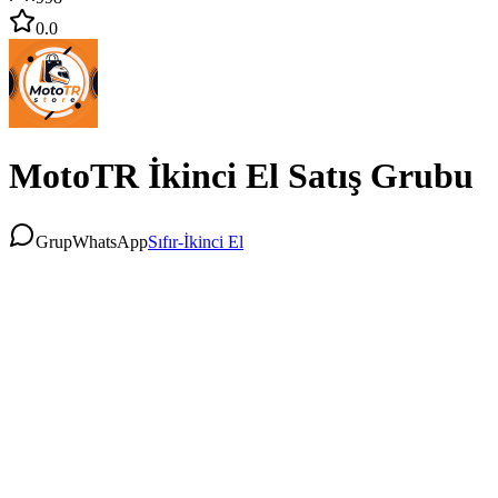
0.0
MotoTR İkinci El Satış Grubu
Grup
WhatsApp
Sıfır-İkinci El