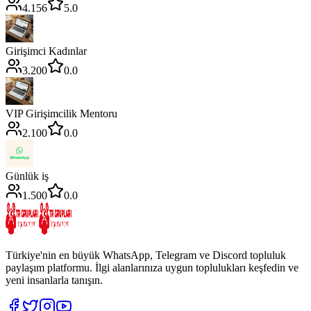
4.156
5.0
Girişimci Kadınlar
3.200
0.0
VIP Girişimcilik Mentoru
2.100
0.0
Günlük iş
1.500
0.0
Türkiye'nin en büyük WhatsApp, Telegram ve Discord topluluk
paylaşım platformu. İlgi alanlarınıza uygun toplulukları keşfedin ve
yeni insanlarla tanışın.