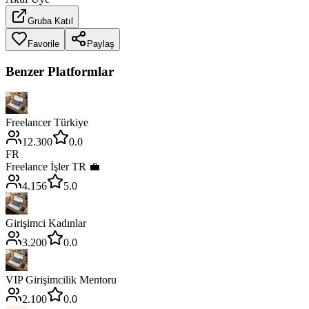
Gruba Katıl
Favorile
Paylaş
Benzer Platformlar
Freelancer Türkiye
12.300
0.0
FR
Freelance İşler TR 💼
4.156
5.0
Girişimci Kadınlar
3.200
0.0
VIP Girişimcilik Mentoru
2.100
0.0