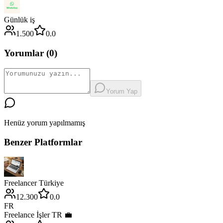
Günlük iş
1.500
0.0
Yorumlar (
0
)
Yorum Yap
Henüz yorum yapılmamış
Benzer Platformlar
Freelancer Türkiye
12.300
0.0
FR
Freelance İşler TR 💼