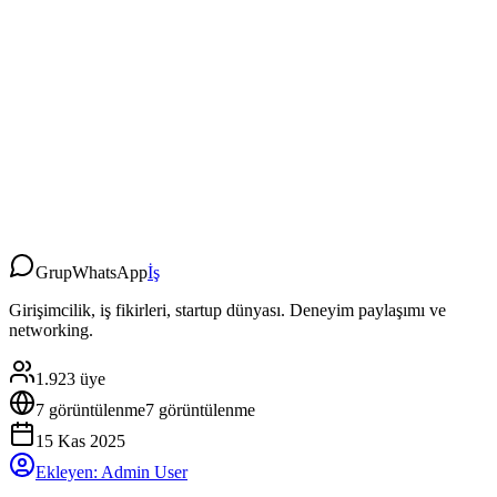
Grup
WhatsApp
İş
Girişimcilik, iş fikirleri, startup dünyası. Deneyim paylaşımı ve
networking.
1.923
üye
7
görüntülenme
7
görüntülenme
15 Kas 2025
Ekleyen:
Admin User