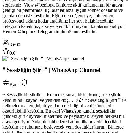
yerdesiniz: View @beplorx. Binlerce aktif kullanıcının bir araya
geldiği bu platformda, ilgi alanlarınıza uygun sohbet odalarını ve
grupları ücretsiz keşfedin. Eğitimden eğlenceye, hobilerden
profesyonel ağlara kadar aradığınız her şeyi bulabileceğiniz
Telegram kanalımız, size yepyeni bir dünyanın kapılarını aralıyor.
Hemen @beplorx Telegram topluluğunu keşfedin!
3.600
0.0
❝ Sessizliğin Şiiri ❞ | WhatsApp Channel
Kanal
~ Sessizlik bir şiirdir… Kelimeler susar, hisler konuşur. O şiirde
kendini bul, kaybol ve yeniden doğ… ✨️🌸 ❝ Sessizliğin Şiiri ❞ ile
kelimelerin ahengini, duyguların derinliğini ve düşüncelerin
özgürlüğünü keşfedin. Bu özel WhatsApp kanalı, sessizliğin
içindeki şiiri duymak, hissetmek ve paylaşmak isteyen herkesi bir
araya getiriyor. Anlamlı sohbetlere katılın, ilham verici içerikleri
keşfedin ve ruhunuzu besleyecek yeni dostluklar kurun. Binlerce
aktif kullanıcının yer aldığı bu platformda, sessizliğin en güzel