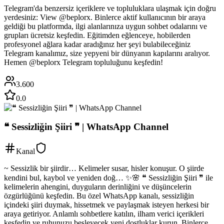
Telegram'da benzersiz içeriklere ve topluluklara ulaşmak için doğru
yerdesiniz: View @beplorx. Binlerce aktif kullanıcının bir araya
geldiği bu platformda, ilgi alanlarınıza uygun sohbet odalarını ve
grupları ücretsiz keşfedin. Eğitimden eğlenceye, hobilerden
profesyonel ağlara kadar aradığınız her şeyi bulabileceğiniz
Telegram kanalımız, size yepyeni bir dünyanın kapılarını aralıyor.
Hemen @beplorx Telegram topluluğunu keşfedin!
3.600
0.0
❝ Sessizliğin Şiiri ❞ | WhatsApp Channel
Kanal
~ Sessizlik bir şiirdir… Kelimeler susar, hisler konuşur. O şiirde
kendini bul, kaybol ve yeniden doğ… ✨️🌸 ❝ Sessizliğin Şiiri ❞ ile
kelimelerin ahengini, duyguların derinliğini ve düşüncelerin
özgürlüğünü keşfedin. Bu özel WhatsApp kanalı, sessizliğin
içindeki şiiri duymak, hissetmek ve paylaşmak isteyen herkesi bir
araya getiriyor. Anlamlı sohbetlere katılın, ilham verici içerikleri
keşfedin ve ruhunuzu besleyecek yeni dostluklar kurun. Binlerce