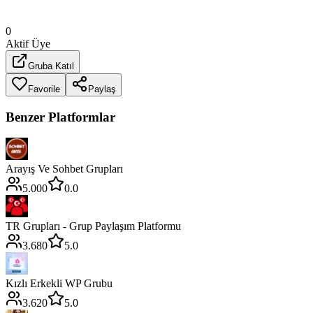
0
Aktif Üye
Gruba Katıl
Favorile
Paylaş
Benzer Platformlar
Arayış Ve Sohbet Grupları
5.000
0.0
TR Grupları - Grup Paylaşım Platformu
3.680
5.0
Kızlı Erkekli WP Grubu
3.620
5.0