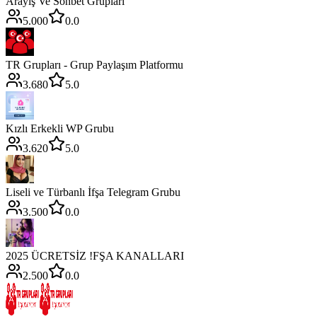
Arayış Ve Sohbet Grupları
5.000
0.0
TR Grupları - Grup Paylaşım Platformu
3.680
5.0
Kızlı Erkekli WP Grubu
3.620
5.0
Liseli ve Türbanlı İfşa Telegram Grubu
3.500
0.0
2025 ÜCRETSİZ !FŞA KANALLARI
2.500
0.0