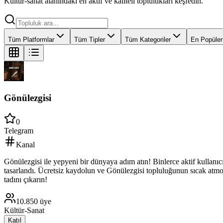
Kultur-sanat alanındaki en aktif ve kaliteli toplulukları keşfedin.
Tüm Platformlar
Tüm Tipler
Tüm Kategoriler
En Popüler
Gönülezgisi
0
Telegram
Kanal
Gönülezgisi ile yepyeni bir dünyaya adım atın! Binlerce aktif kullanıcın
tasarlandı. Ücretsiz kaydolun ve Gönülezgisi topluluğunun sıcak atmosfe
tadını çıkarın!
10.850
üye
Kültür-Sanat
Katıl