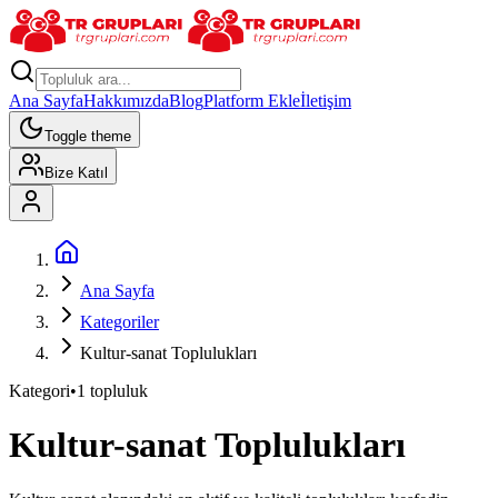
Ana Sayfa
Hakkımızda
Blog
Platform Ekle
İletişim
Toggle theme
Bize Katıl
Ana Sayfa
Kategoriler
Kultur-sanat Toplulukları
Kategori
•
1
topluluk
Kultur-sanat
Toplulukları