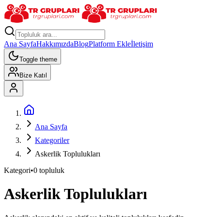
Ana Sayfa
Hakkımızda
Blog
Platform Ekle
İletişim
Toggle theme
Bize Katıl
Ana Sayfa
Kategoriler
Askerlik Toplulukları
Kategori
•
0
topluluk
Askerlik
Toplulukları